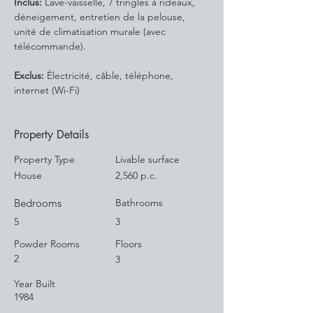
Inclus:
 Lave-vaisselle, 7 tringles à rideaux, 
déneigement, entretien de la pelouse, 
unité de climatisation murale (avec 
télécommande).
Exclus:
 Électricité, câble, téléphone, 
internet (Wi-Fi)
Property Details
Property Type
Livable surface
House
2,560 p.c.
Bedrooms
Bathrooms
5
3
Powder Rooms
Floors
2
3
Year Built
1984