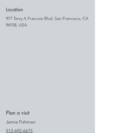
Location
977 Terry A Francois Blvd, San Francisco, CA
94158, USA
Plan a visit
Jamie Fishman
512-692-6675