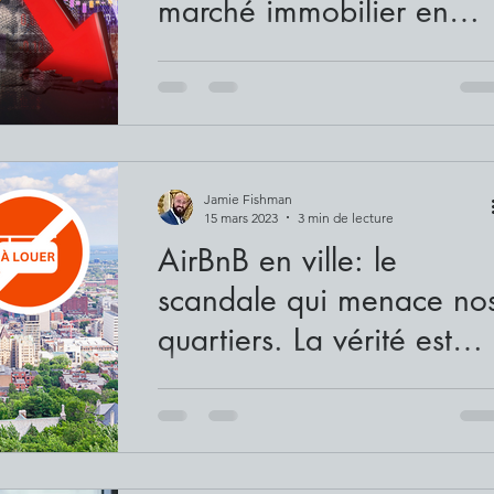
marché immobilier en
période imprévisible
Le marché immobilier peut être assez
imprévisible, surtout lorsqu'il est confronté
aux défis posés par les faillites bancaires
comme...
Jamie Fishman
15 mars 2023
3 min de lecture
AirBnB en ville: le
scandale qui menace no
quartiers. La vérité est
effrayante
Dans les villes métropolitaines du monde
entier, de plus en plus de propriétaires
expulsent les locataires de leurs propriétés
locatives...