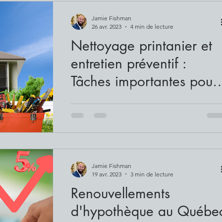
Jamie Fishman
26 avr. 2023
4 min de lecture
Nettoyage printanier et
entretien préventif :
Tâches importantes pour
votre maison au Québec
Alors que la neige fond et que les fleurs
commencent à fleurir, les propriétaires du
Québec savent qu’il est temps de procéde
au...
Jamie Fishman
19 avr. 2023
3 min de lecture
Renouvellements
d'hypothèque au Québe