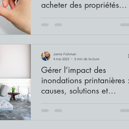
acheter des propriétés
écologiques
Ces dernières années, la popularité des
maisons durables a connu une hausse
remarquable. Au fur et à mesure que les
individus prennent...
Jamie Fishman
4 mai 2023
5 min de lecture
Gérer l’impact des
inondations printanières 
causes, solutions et
répercussions
Les inondations printanières de 2017 et 20
ont eu un impact significatif sur le marché
immobilier de la province de Québec. Les..