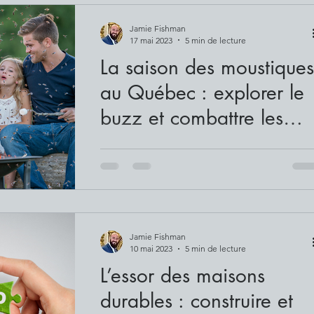
Jamie Fishman
17 mai 2023
5 min de lecture
La saison des moustiques
au Québec : explorer le
buzz et combattre les
morsures
À l’approche de l’été, le début de la saiso
des moustiques approche. Ces minuscule
créatures bourdonnantes peuvent
rapidement...
Jamie Fishman
10 mai 2023
5 min de lecture
L’essor des maisons
durables : construire et