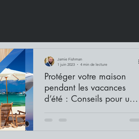
Jamie Fishman
1 juin 2023
4 min de lecture
Protéger votre maison
pendant les vacances
d’été : Conseils pour une
escapade sécuritaire
À mesure que l’été approche et que les
plans de vacances prennent forme, il est
essentiel de prioriser la sécurité de votre
maison....