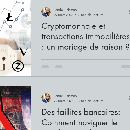
Jamie Fishman
29 mars 2023
5 min de lecture
Cryptomonnaie et
transactions immobilières
: un mariage de raison ?
La cryptomonnaie a pris le monde d’assaut
transformant la façon dont les gens
perçoivent l’argent et rendant les
transactions plus...
Jamie Fishman
22 mars 2023
2 min de lecture
Des faillites bancaires:
Comment naviguer le