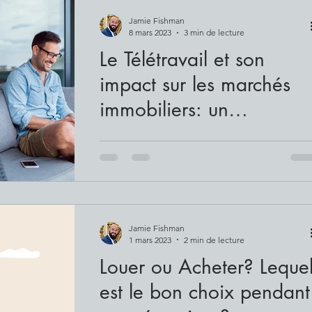
Jamie Fishman
8 mars 2023
3 min de lecture
Le Télétravail et son
impact sur les marchés
immobiliers: un
changement majeur ou
Le travail à distance est en augmentation e
tendance passagère
il change la façon dont nous travaillons,
vivons et interagissons les uns avec les
autres....
Jamie Fishman
1 mars 2023
2 min de lecture
Louer ou Acheter? Leque
est le bon choix pendant