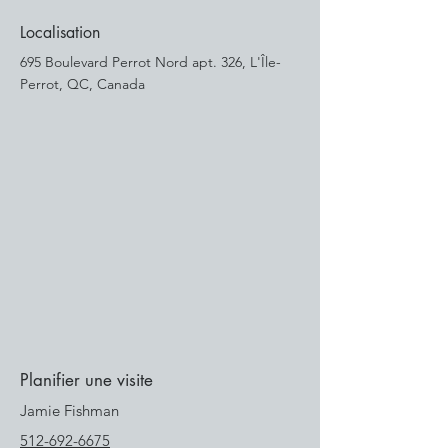
Localisation
695 Boulevard Perrot Nord apt. 326, L'Île-
Perrot, QC, Canada
Planifier une visite
Jamie Fishman
512-692-6675