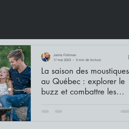
Jamie Fishman
17 mai 2023
5 min de lecture
La saison des moustiques
au Québec : explorer le
buzz et combattre les
morsures
À l’approche de l’été, le début de la saiso
des moustiques approche. Ces minuscule
créatures bourdonnantes peuvent
rapidement...