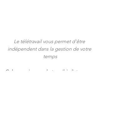
Le télétravail vous permet d'être 
indépendent dans la gestion de votre 
temps
Cela suggère que le travail à distance 
est non seulement souhaitable pour 
les employés, mais aussi bénéfique 
pour les employeurs.
Est-il temps de déménager?
En conclusion, la montée du travail à 
distance a un impact significatif sur le 
marché immobilier. Bien qu'il y ait 