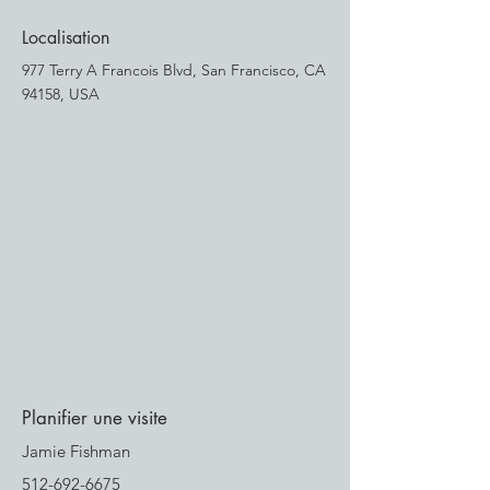
Localisation
977 Terry A Francois Blvd, San Francisco, CA
94158, USA
Planifier une visite
Jamie Fishman
512-692-6675